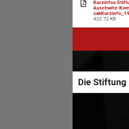
Kurzinfos Stift
Auschwitz-Kom
sakKurzinfo_19
422.72 KB
Die Stiftun