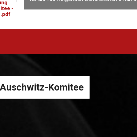
ung
itee -
.pdf
g Auschwitz-Komitee