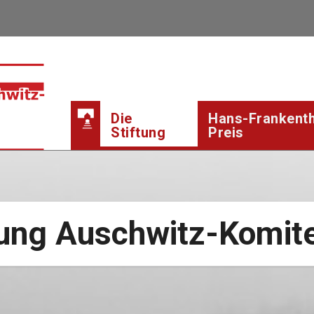
Die
Hans-Frankenth
Stiftung
Preis
tung Auschwitz-Komit